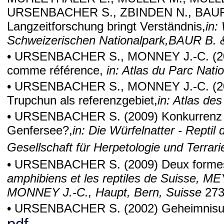
URSENBACHER S., ZBINDEN N., BAUR
Langzeitforschung bringt Verständnis,
in:
Schweizerischen Nationalpark,BAUR B.
• URSENBACHER S., MONNEY J.-C.
(2
comme référence,
in: Atlas du Parc Nati
• URSENBACHER S., MONNEY J.-C.
(2
Trupchun als referenzgebiet,
in: Atlas de
• URSENBACHER S.
(2009) Konkurrenz 
Genfersee?,
in: Die Würfelnatter - Repti
Gesellschaft für Herpetologie und Terra
• URSENBACHER S.
(2009) Deux formes
amphibiens et les reptiles de Suisse,
MONNEY J.-C., Haupt, Bern, Suisse
273
• URSENBACHER S.
(2002) Geheimnisum