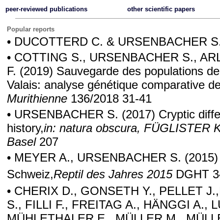
peer-reviewed publications
other scientific papers
Popular reports
• DUCOTTERD C. & URSENBACHER S
• COTTING S., URSENBACHER S., ARL
F.
(2019) Sauvegarde des populations de 
Valais: analyse génétique comparative de 
Murithienne
136/2018
31-41
• URSENBACHER S.
(2017) Cryptic diff
history,
in: natura obscura, FÜGLISTER 
Basel
207
• MEYER A., URSENBACHER S.
(2015) 
Schweiz,
Reptil des Jahres 2015
DGHT
3
• CHERIX D., GONSETH Y., PELLET 
S., FILLI F., FREITAG A., HÄNGGI A
MÜHLETHALER E., MÜLLER M., MÜLLER